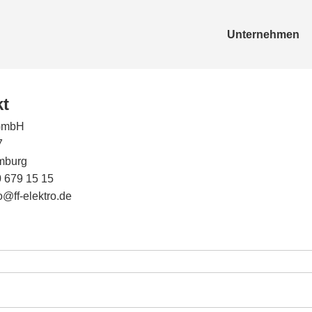
Unternehmen
kt
 GmbH
7
mburg
0 679 15 15
o@ff-elektro.de